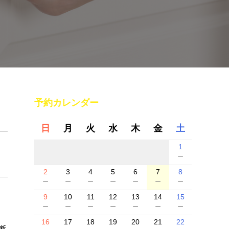
予約カレンダー
日
月
火
水
木
金
土
1
－
2
3
4
5
6
7
8
－
－
－
－
－
－
－
9
10
11
12
13
14
15
－
－
－
－
－
－
－
16
17
18
19
20
21
22
断