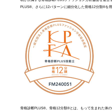
PLUS®、さらに12パターンに細分化した骨格12分類®
骨格診断PLUS®、骨格12分類®とは、もって生まれた